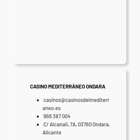
CASINO MEDITERRÁNEO ONDARA
casinos@casinosdelmediterr
aneo.es
966 387 004
C/ Alcanalí, 7A, 03760 Ondara,
Alicante