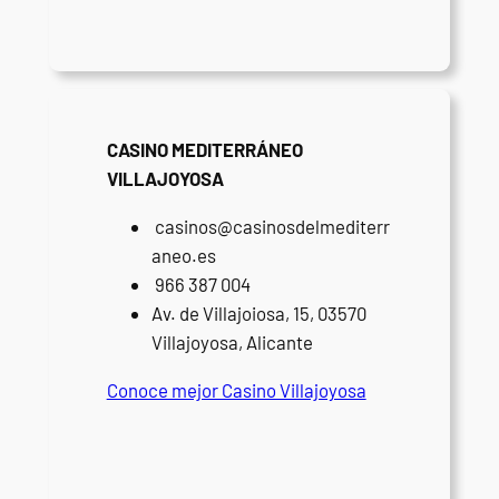
CASINO MEDITERRÁNEO
VILLAJOYOSA
casinos@casinosdelmediterr
aneo.es
966 387 004
Av. de Villajoiosa, 15, 03570
Villajoyosa, Alicante
Conoce mejor Casino Villajoyosa