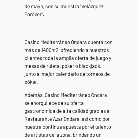
de mayo, con su muestra “Velázquez
Forever”.
Casino Mediterráneo Ondara cuenta con
más de 1400m2, ofreciendo a nuestros
clientes toda la amplia oferta de juego y
mesas de ruleta, póker o blackjack,
junto al mejor calendario de torneos de
póker.
Además, Casino Mediterráneo Ondara
se enorgullece de su oferta
gastronómica de alta calidad gracias al
Restaurante Azar Ondara, así como por
nuestra continua apuesta por el talento
de artistas de la zona, brindando un