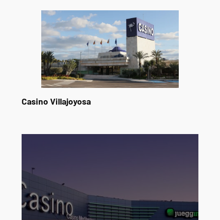
Casino Villajoyosa