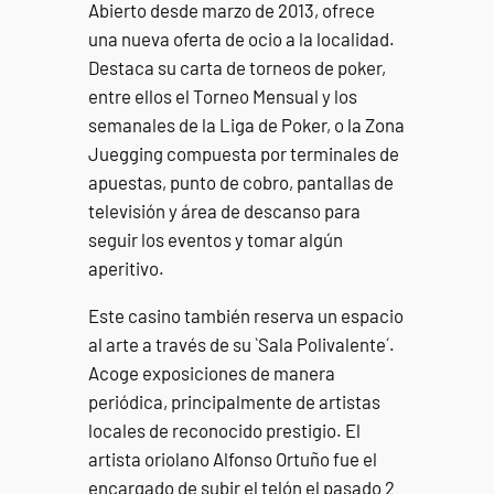
Abierto desde marzo de 2013, ofrece
una nueva oferta de ocio a la localidad.
Destaca su carta de torneos de poker,
entre ellos el Torneo Mensual y los
semanales de la Liga de Poker, o la Zona
Juegging compuesta por terminales de
apuestas, punto de cobro, pantallas de
televisión y área de descanso para
seguir los eventos y tomar algún
aperitivo.
Este casino también reserva un espacio
al arte a través de su `Sala Polivalente´.
Acoge exposiciones de manera
periódica, principalmente de artistas
locales de reconocido prestigio. El
artista oriolano Alfonso Ortuño fue el
encargado de subir el telón el pasado 2