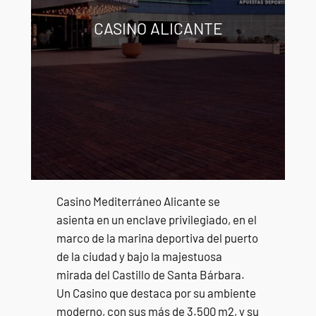
CASINO ALICANTE
Casino Mediterráneo Alicante se
asienta en un enclave privilegiado, en el
marco de la marina deportiva del puerto
de la ciudad y bajo la majestuosa
mirada del Castillo de Santa Bárbara.
Un Casino que destaca por su ambiente
moderno, con sus más de 3.500 m2, y su