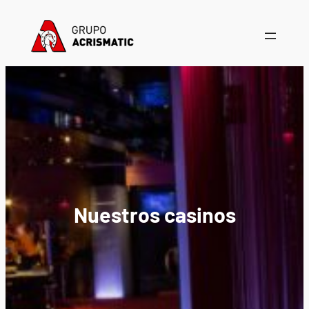
Saltar
al
contenido
Nuestros casinos