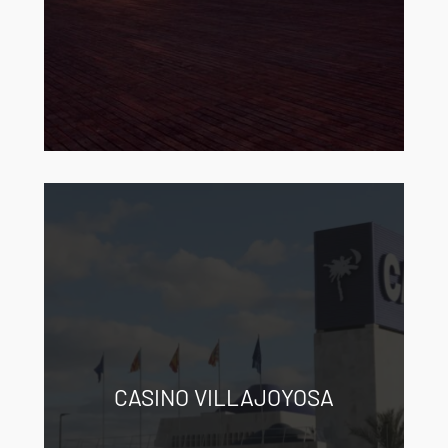
CASINO VILLAJOYOSA