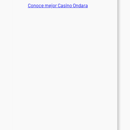
Conoce mejor Casino Ondara