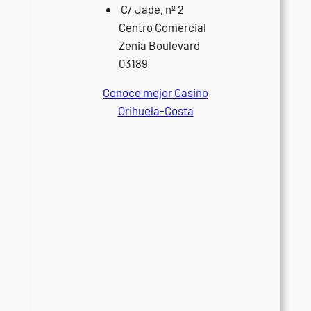
C/ Jade, nº 2
Centro Comercial
Zenia Boulevard
03189
Conoce mejor Casino
Orihuela-Costa