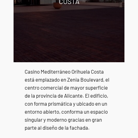
COSTA
Casino Mediterráneo Orihuela Costa
está emplazado en Zenia Boulevard, el
centro comercial de mayor superficie
de la provincia de Alicante. El edificio,
con forma prismática y ubicado en un
entorno abierto, conforma un espacio
singular y moderno gracias en gran
parte al diseño de la fachada.