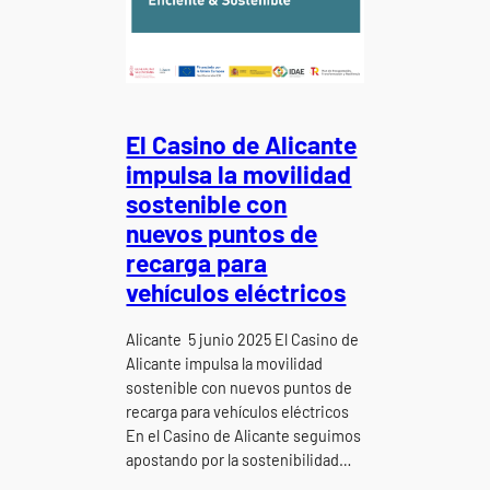
El Casino de Alicante
impulsa la movilidad
sostenible con
nuevos puntos de
recarga para
vehículos eléctricos
Alicante 5 junio 2025 El Casino de
Alicante impulsa la movilidad
sostenible con nuevos puntos de
recarga para vehículos eléctricos
En el Casino de Alicante seguimos
apostando por la sostenibilidad…