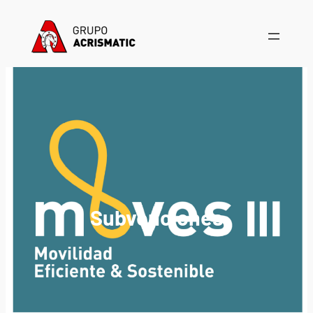
Saltar
al
contenido
Subvenciones