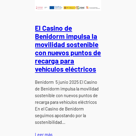
El Casino de
Benidorm impulsa la
movilidad sostenible
con nuevos puntos de
recarga para
vehículos eléctricos
Benidorm 5 junio 2025 El Casino
de Benidorm impulsa la movilidad
sostenible con nuevos puntos de
recarga para vehículos eléctricos
En el Casino de Benidorm
seguimos apostando por la
sostenibilidad…
Leer más