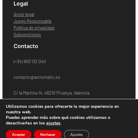
Legal
Aviso legal
Juego Responsable
Política de privacidad
Subvenciones
Contacto
(+34) 963 132 040
contacto@acrismatic.es
C/ la Martina 14, 46210 Picanya, Valencia
CANAL INTERNO DE INFORMACIÓN
Utilizamos cookies para ofrecerte la mejor experiencia en
nuestra web.
GOBIERNO CORPORATIVO
Puedes aprender más sobre qué cookies utilizamos o
desactivarlas en los
ajustes
.
ACRISMATIC
– Copyright © – 2024
Aceptar
Rechazar
Ajustes