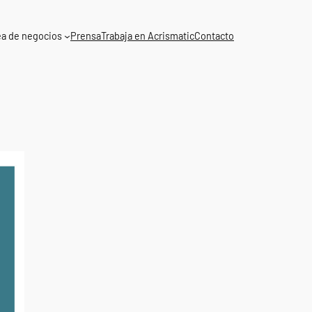
ea de negocios
Prensa
Trabaja en Acrismatic
Contacto