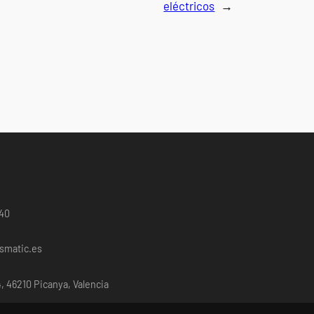
eléctricos
→
040
smatic.es
4, 46210 Picanya, Valencia