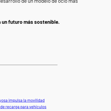
desarrollo de un modelo de ocio más
a un futuro más sostenible.
oyosa impulsa la movilidad
 de recarga para vehículos