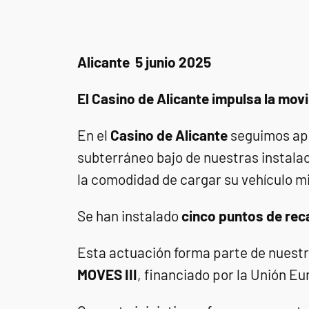
Alicante 5 junio 2025
El Casino de Alicante impulsa la mov
En el
Casino de Alicante
seguimos apos
subterráneo bajo de nuestras instala
la comodidad de cargar su vehículo mi
Se han instalado
cinco puntos de re
Esta actuación forma parte de nuestr
MOVES III
, financiado por la Unión 