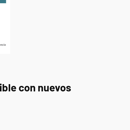
nible con nuevos