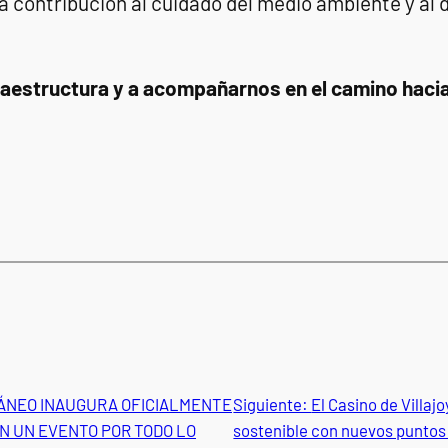
a contribución al cuidado del medio ambiente y al 
nfraestructura y a acompañarnos en el camino haci
ÁNEO INAUGURA OFICIALMENTE
Siguiente:
El Casino de Villaj
N UN EVENTO POR TODO LO
sostenible con nuevos puntos