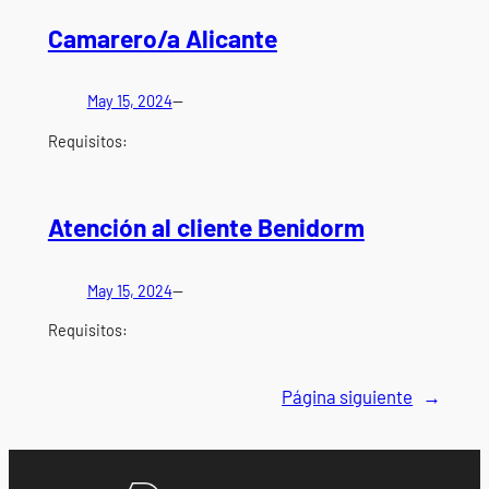
Camarero/a Alicante
May 15, 2024
—
Requisitos:
Atención al cliente Benidorm
May 15, 2024
—
Requisitos:
Página siguiente
→