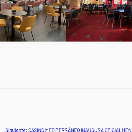
Siguiente:
CASINO MEDITERRÁNEO INAUGURA OFICIALMENT