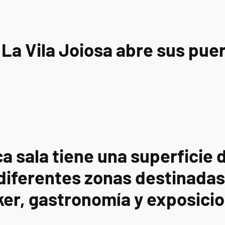
La Vila Joiosa abre sus puer
 sala tiene una superficie 
diferentes zonas destinadas 
er, gastronomía y exposicio