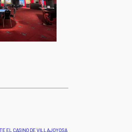
E EL CASINO DE VILLAJOYOSA