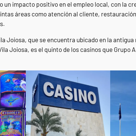
o un impacto positivo en el empleo local, con la c
tintas áreas como atención al cliente, restauración
s.
la Joiosa, que se encuentra ubicado en la antigua 
Vila Joiosa, es el quinto de los casinos que Grupo A