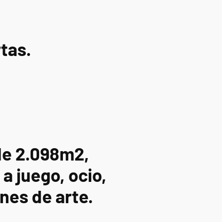
tas.
de 2.098m2,
a juego, ocio,
nes de arte.