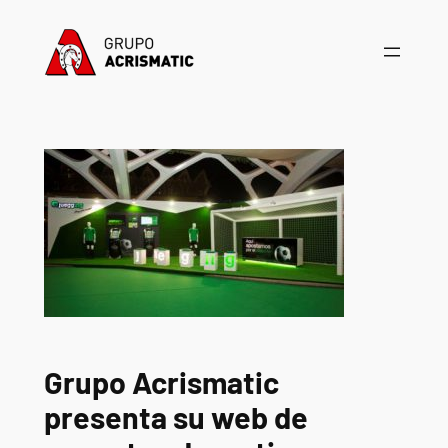
Saltar
al
contenido
Grupo Acrismatic
presenta su web de