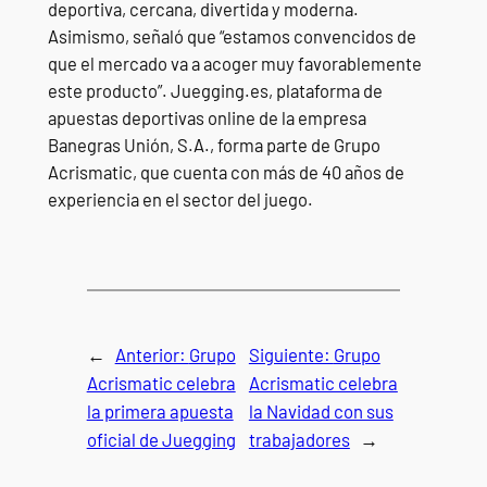
deportiva, cercana, divertida y moderna.
Asimismo, señaló que “estamos convencidos de
que el mercado va a acoger muy favorablemente
este producto”. Juegging.es, plataforma de
apuestas deportivas online de la empresa
Banegras Unión, S.A., forma parte de Grupo
Acrismatic, que cuenta con más de 40 años de
experiencia en el sector del juego.
←
Anterior:
Grupo
Siguiente:
Grupo
Acrismatic celebra
Acrismatic celebra
la primera apuesta
la Navidad con sus
oficial de Juegging
trabajadores
→