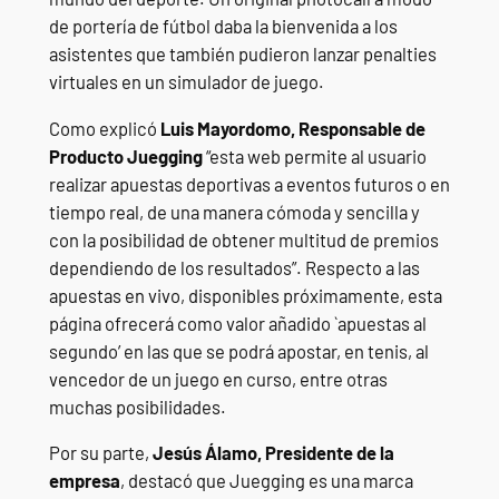
de portería de fútbol daba la bienvenida a los
asistentes que también pudieron lanzar penalties
virtuales en un simulador de juego.
Como explicó
Luis Mayordomo, Responsable de
Producto Juegging
“esta web permite al usuario
realizar apuestas deportivas a eventos futuros o en
tiempo real, de una manera cómoda y sencilla y
con la posibilidad de obtener multitud de premios
dependiendo de los resultados”. Respecto a las
apuestas en vivo, disponibles próximamente, esta
página ofrecerá como valor añadido `apuestas al
segundo’ en las que se podrá apostar, en tenis, al
vencedor de un juego en curso, entre otras
muchas posibilidades.
Por su parte,
Jesús Álamo, Presidente de la
empresa
, destacó que Juegging es una marca