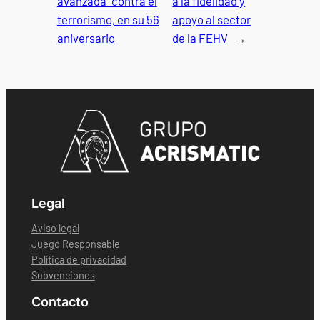
avanzada” contra el
a la fidelidad y
terrorismo, en su 56
apoyo al sector
aniversario
de la FEHV
→
Legal
Aviso legal
Juego Responsable
Política de privacidad
Subvenciones
Contacto