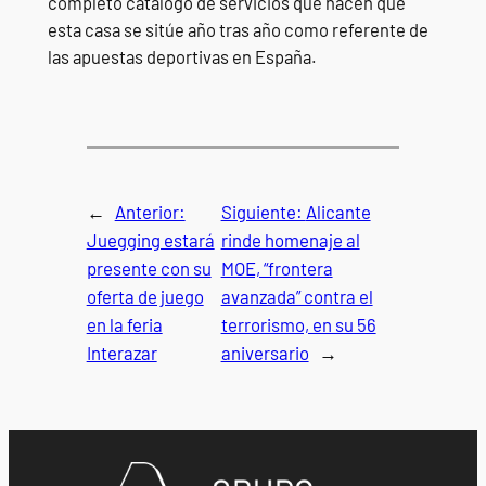
completo catálogo de servicios que hacen que
esta casa se sitúe año tras año como referente de
las apuestas deportivas en España.
←
Anterior:
Siguiente:
Alicante
Juegging estará
rinde homenaje al
presente con su
MOE, “frontera
oferta de juego
avanzada” contra el
en la feria
terrorismo, en su 56
Interazar
aniversario
→