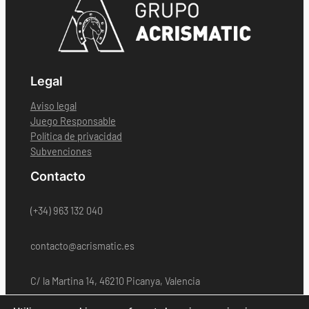
Legal
Aviso legal
Juego Responsable
Política de privacidad
Subvenciones
Contacto
(+34) 963 132 040
contacto@acrismatic.es
C/ la Martina 14, 46210 Picanya, Valencia
CANAL INTERNO DE INFORMACIÓN