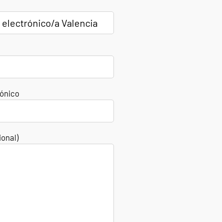
rónico
ional)