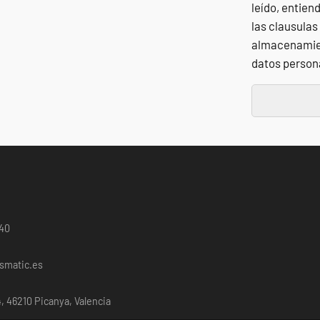
leído, entien
las clausulas
almacenamien
datos person
040
smatic.es
4, 46210 Picanya, Valencia