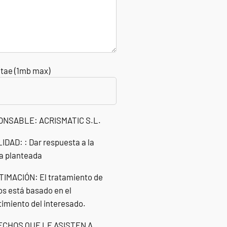
itae (1mb max)
PONSABLE: ACRISMATIC S.L.
LIDAD: : Dar respuesta a la
a planteada
GITIMACIÓN: El tratamiento de
os está basado en el
imiento del interesado.
RECHOS QUE LE ASISTEN A