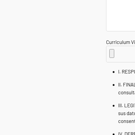
Curriculum V
I. RES
II. FINA
consult
III. LE
sus dat
consent
IV. DE