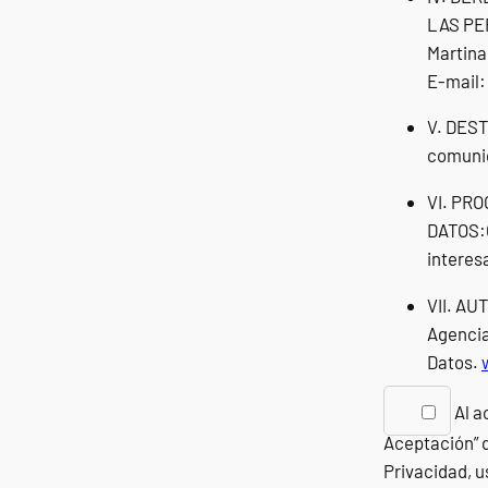
LAS PE
Martina
E-mail
V. DEST
comunic
VI. PR
DATOS:C
interes
VII. A
Agencia
Datos.
Al a
Aceptación” d
Privacidad, u