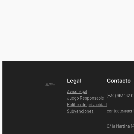
Legal
Contacto
Aviso legal
(+34) 963 132 
Juego Responsable
Política de privacidad
contacto@acri
Subvenciones
C/ la Martina 1