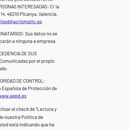
RSONAS INTERESADAS: C/ la
 14, 46210 Picanya, Valencia.
:
lopd@acrismatic.es
INATARIOS: Sus datos no se
arán a ninguna a empresa.
OCEDENCIA DE SUS
omunicadas por el propio
ado.
UTORIDAD DE CONTROL:
 Española de Protección de
www.aepd.es
ctivar el check de “Lectura y
e nuestra Política de
sted está indicando que ha